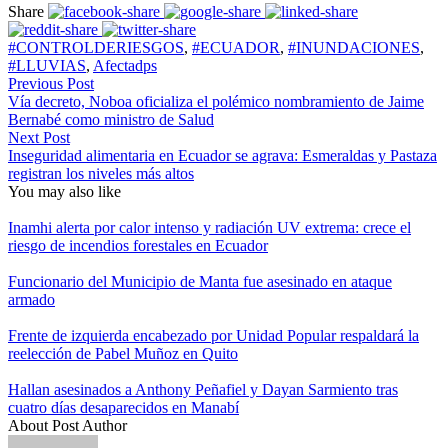
Share
#CONTROLDERIESGOS
,
#ECUADOR
,
#INUNDACIONES
,
#LLUVIAS
,
Afectadps
Previous Post
Vía decreto, Noboa oficializa el polémico nombramiento de Jaime
Bernabé como ministro de Salud
Next Post
Inseguridad alimentaria en Ecuador se agrava: Esmeraldas y Pastaza
registran los niveles más altos
You may also like
Inamhi alerta por calor intenso y radiación UV extrema: crece el
riesgo de incendios forestales en Ecuador
Funcionario del Municipio de Manta fue asesinado en ataque
armado
Frente de izquierda encabezado por Unidad Popular respaldará la
reelección de Pabel Muñoz en Quito
Hallan asesinados a Anthony Peñafiel y Dayan Sarmiento tras
cuatro días desaparecidos en Manabí
About Post Author