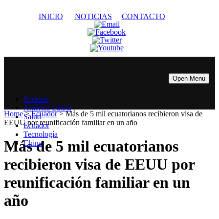
INICIO
NOTICIAS
CONTACTO
Open Menu
Noticias
América Latina
Home
>
Ecuador
>
Más de 5 mil ecuatorianos recibieron visa de
Salud
EEUU por reunificación familiar en un año
Ecuador
Tecnología
Más de 5 mil ecuatorianos
China
recibieron visa de EEUU por
reunificación familiar en un
año