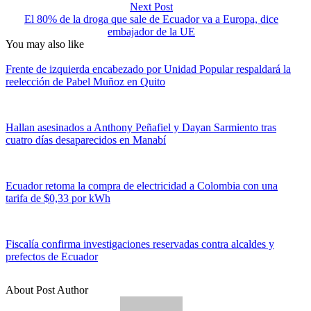
Next Post
El 80% de la droga que sale de Ecuador va a Europa, dice
embajador de la UE
You may also like
Frente de izquierda encabezado por Unidad Popular respaldará la
reelección de Pabel Muñoz en Quito
Hallan asesinados a Anthony Peñafiel y Dayan Sarmiento tras
cuatro días desaparecidos en Manabí
Ecuador retoma la compra de electricidad a Colombia con una
tarifa de $0,33 por kWh
Fiscalía confirma investigaciones reservadas contra alcaldes y
prefectos de Ecuador
About Post Author