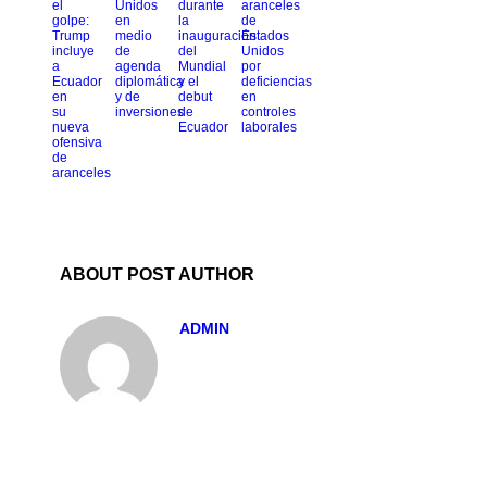
el
Unidos
durante
aranceles
golpe:
en
la
de
Trump
medio
inauguración
Estados
incluye
de
del
Unidos
a
agenda
Mundial
por
Ecuador
diplomática
y el
deficiencias
en
y de
debut
en
su
inversiones
de
controles
nueva
Ecuador
laborales
ofensiva
de
aranceles
ABOUT POST AUTHOR
ADMIN