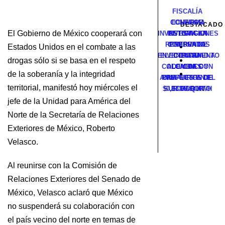
FISCALÍA
CONFIRMA
ECUADOR
DESTACADO
El Gobierno de México cooperará con
INVESTIGACIONES
INVESTIGAN
RETOMA LA
RESERVADAS
COMPRA DE
PRESUNTO
Estados Unidos en el combate a las
ENVENENAMIENTO
ELECTRICIDAD A
CONTRA
drogas sólo si se basa en el respeto
COLOMBIA CON
ALCALDES Y
DE CINCO
de la soberanía y la integridad
ANIMALES EN EL
PREFECTOS DE
UNA TARIFA DE
territorial, manifestó hoy miércoles el
$0,33 POR KWH
SUR DE QUITO
ECUADOR
jefe de la Unidad para América del
Norte de la Secretaría de Relaciones
Exteriores de México, Roberto
Velasco.
Al reunirse con la Comisión de
Relaciones Exteriores del Senado de
México, Velasco aclaró que México
no suspenderá su colaboración con
el país vecino del norte en temas de