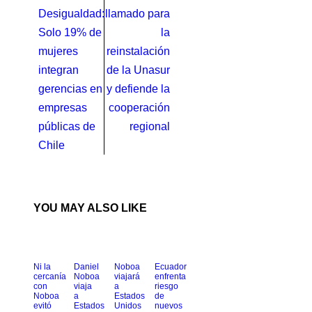
Desigualdad:
llamado para
Solo 19% de
la
mujeres
reinstalación
integran
de la Unasur
gerencias en
y defiende la
empresas
cooperación
públicas de
regional
Chile
YOU MAY ALSO LIKE
Ni la
Daniel
Noboa
Ecuador
cercanía
Noboa
viajará
enfrenta
con
viaja
a
riesgo
Noboa
a
Estados
de
evitó
Estados
Unidos
nuevos