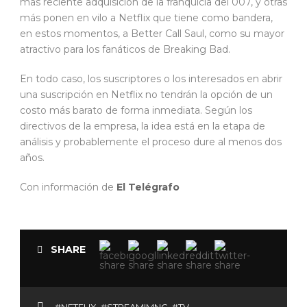
más reciente adquisición de la franquicia del 007, y otras
más ponen en vilo a Netflix que tiene como bandera,
en estos momentos, a Better Call Saul, como su mayor
atractivo para los fanáticos de Breaking Bad.
En todo caso, los suscriptores o los interesados en abrir
una suscripción en Netflix no tendrán la opción de un
costo más barato de forma inmediata. Según los
directivos de la empresa, la idea está en la etapa de
análisis y probablemente el proceso dure al menos dos
años.
Con información de
El Telégrafo
SHARE