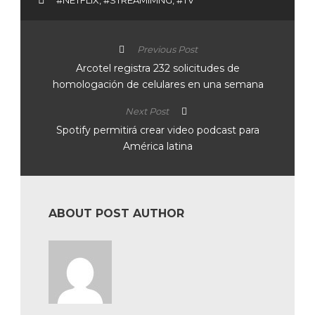
#NETFLIX
,
#STREAMIMNG
,
#TV
Previous Post
Arcotel registra 232 solicitudes de
homologación de celulares en una semana
Next Post
Spotify permitirá crear video podcast para
América latina
ABOUT POST AUTHOR