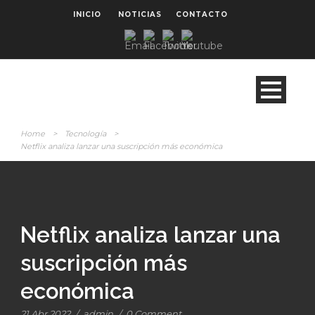
INICIO
NOTICIAS
CONTACTO
Home
>
Tecnología
>
Netflix analiza lanzar una suscripción más económica
Netflix analiza lanzar una
suscripción más
económica
21 Abr 2022
/
admin
/
0 Comment