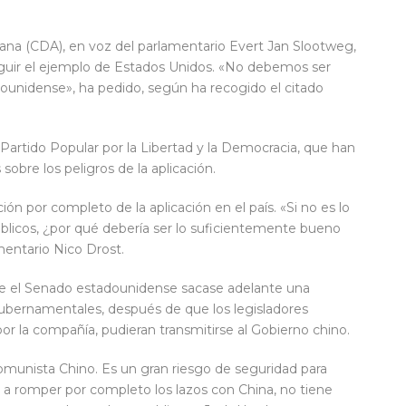
ana (CDA), en voz del parlamentario Evert Jan Slootweg,
guir el ejemplo de Estados Unidos. «No debemos ser
ounidense», ha pedido, según ha recogido el citado
Partido Popular por la Libertad y la Democracia, que han
obre los peligros de la aplicación.
ión por completo de la aplicación en el país. «Si no es lo
blicos, ¿por qué debería ser lo suficientemente bueno
mentario Nico Drost.
e el Senado estadounidense sacase adelante una
s gubernamentales, después de que los legisladores
r la compañía, pudieran transmitirse al Gobierno chino.
Comunista Chino. Es un gran riesgo de seguridad para
 a romper por completo los lazos con China, no tiene