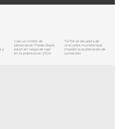
Casi un millón de
TikTok se recupera de
personas en Países Bajos
una caída mundial que
a y
están en riesgo de caer
impidió la publicación de
en la pobreza en 2024
contenido