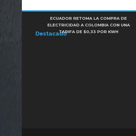
FISCALÍA CONFIRMA INVESTIGACIONES
ECUADOR RETOMA LA COMPRA DE
INVESTIGAN PRESUNTO ENVENENAMIENTO
ELECTRICIDAD A COLOMBIA CON UNA
RESERVADAS CONTRA ALCALDES Y
DE CINCO ANIMALES EN EL SUR DE QUITO
TARIFA DE $0,33 POR KWH
PREFECTOS DE ECUADOR
Destacado