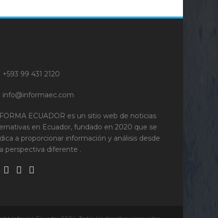
+593 99 431 2120
info@informaec.com
FORMA ECUADOR es un sitio web de noticias
ternativas en Ecuador, fundado en 2020 que se
dica a proporcionar información y análisis desde
a perspectiva diferente .