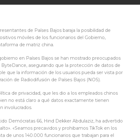
esentantes de Países Bajos baraja la posibilidad de
spositivos móviles de los funcionarios del Gobierno,
ataforma de matriz china.
e gobierno en Países Bajos se han mostrado preocupados
na ByteDance, asegurando que la protección de datos de
ble que la información de los usuarios pueda ser vista por
ración de Radiodifusión de Países Bajos (NOS).
ítica de privacidad, que les dio a los empleados chinos
 bien no está claro a qué datos exactamente tienen
 involucrados.
rtido Demócratas 66, Hind Dekker Abdulaziz, ha advertido
alto». «Seamos precavidos y prohibamos TikTok en los
trata de unos 140.000 funcionarios que trabajan para el