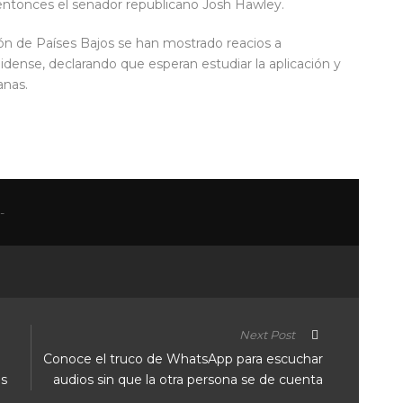
ó entonces el senador republicano Josh Hawley.
ión de Países Bajos se han mostrado reacios a
dense, declarando que esperan estudiar la aplicación y
anas.
Next Post
Conoce el truco de WhatsApp para escuchar
es
audios sin que la otra persona se de cuenta