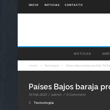
INICIO
NOTICIAS
CONTACTO
NOTICIAS
AMÉ
Home
>
Tecnología
>
Países Bajos baraja prohibir TikT
Países Bajos baraja pr
15 Feb 2023
/
admin
/
0 Comment
Tecnología