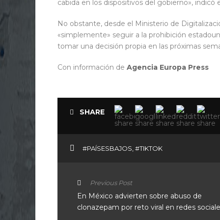
cabida en los dispositivos del gobierno», indic
No obstante, desde el Ministerio de Digitalizac
«simplemente» seguir a la prohibición estadouni
tomar una decisión propia en las próximas sem
Con información de
Agencia Europa Press
SHARE
#PAÍSESBAJOS
,
#TIKTOK
Previous Post
En México advierten sobre abuso de
clonazepam por reto viral en redes social