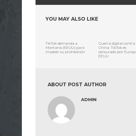
YOU MAY ALSO LIKE
TikTok demanda a
Guerra digital contra
Montana (EEUU) para
China: TikTok es
impedir su prohibición
censurado por Europ
EEUU
ABOUT POST AUTHOR
ADMIN