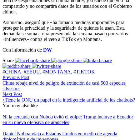
tilda de «especulaciones sin fundamento», y sostiene que «no ha
compartido y no compartirá datos de los usuarios con el Gobierno
chino».
Asimismo, aseguró que «ha tomado medidas importantes para
proteger la privacidad y la seguridad» de quienes la usan. Esta
demanda se suma a otra presentada la semana pasada por varios
«influencers» contra el veto a TikTok en Montana.
Con información de
DW
Share
#CHINA
,
#EEUU
,
#MONTANA
,
#TIKTOK
Previous Post
China rebaja nivel de peligro de extinción de casi 500 especies
silvestres
Next Post
¿Tiene la ONU un papel en la inteligencia artificial de los chatbots?
You may also like
Ni la cercanía con Noboa evitó el golpe: Trump incluye a Ecuador
en su nueva ofensiva de aranceles
Daniel Noboa viaja a Estados Unidos en medio de agenda
diplomática y de inversiones