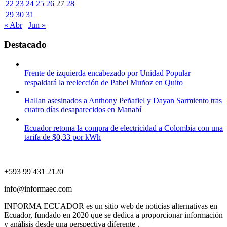
22
23
24
25
26
27
28
29
30
31
« Abr
Jun »
Destacado
Frente de izquierda encabezado por Unidad Popular
respaldará la reelección de Pabel Muñoz en Quito
Hallan asesinados a Anthony Peñafiel y Dayan Sarmiento tras
cuatro días desaparecidos en Manabí
Ecuador retoma la compra de electricidad a Colombia con una
tarifa de $0,33 por kWh
+593 99 431 2120
info@informaec.com
INFORMA ECUADOR es un sitio web de noticias alternativas en
Ecuador, fundado en 2020 que se dedica a proporcionar información
y análisis desde una perspectiva diferente .