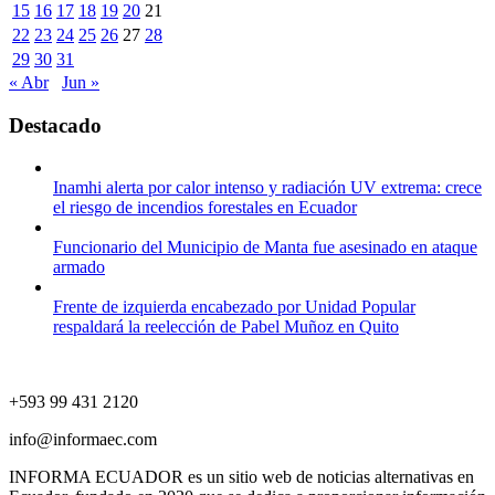
15
16
17
18
19
20
21
22
23
24
25
26
27
28
29
30
31
« Abr
Jun »
Destacado
Inamhi alerta por calor intenso y radiación UV extrema: crece
el riesgo de incendios forestales en Ecuador
Funcionario del Municipio de Manta fue asesinado en ataque
armado
Frente de izquierda encabezado por Unidad Popular
respaldará la reelección de Pabel Muñoz en Quito
+593 99 431 2120
info@informaec.com
INFORMA ECUADOR es un sitio web de noticias alternativas en