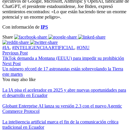
ejecutivos de Google, Microsoft, Anthropic y OpenAI, fabricante de
ChatGPT, el presidente estadounidense, Joe Biden, expresó
sentimientos encontrados: «Lo que están haciendo tiene un enorme
potencial y un enorme peligro».
Con información de
IPS
Share
#IA
,
#INTELIGENCIAARTIFICIAL
,
#ONU
Previous Post
TikTok demanda a Montana (EEUU) para impedir su prohibición
Next Post
Un número récord de 17 astronautas están sobrevolando la Tierra
este martes
You may also like
La IA pisa el acelerador en 2025 y abre nuevas oportunidades para
el desarrollo en Ecuador
Globant Enterprise AI lanza su versión 2.3 con el nuevo Agentic
Commerce Protocol
La inteligencia artificial marca el fin de la comunicación crítica
tradicional en Ecuador