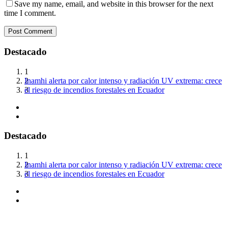
Save my name, email, and website in this browser for the next
time I comment.
Destacado
1
Inamhi alerta por calor intenso y radiación UV extrema: crece
Funcionario del Municipio de Manta fue asesinado en ataque
Frente de izquierda encabezado por Unidad Popular
2
el riesgo de incendios forestales en Ecuador
armado
respaldará la reelección de Pabel Muñoz en Quito
3
Destacado
1
Inamhi alerta por calor intenso y radiación UV extrema: crece
Funcionario del Municipio de Manta fue asesinado en ataque
Frente de izquierda encabezado por Unidad Popular
2
el riesgo de incendios forestales en Ecuador
armado
respaldará la reelección de Pabel Muñoz en Quito
3