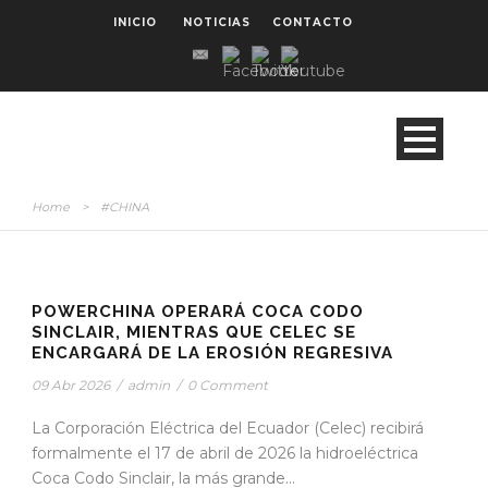
INICIO
NOTICIAS
CONTACTO
Home
>
#CHINA
POWERCHINA OPERARÁ COCA CODO
SINCLAIR, MIENTRAS QUE CELEC SE
ENCARGARÁ DE LA EROSIÓN REGRESIVA
09 Abr 2026
/
admin
/
0 Comment
La Corporación Eléctrica del Ecuador (Celec) recibirá
formalmente el 17 de abril de 2026 la hidroeléctrica
Coca Codo Sinclair, la más grande...