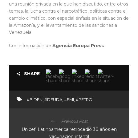
una reunión privada en la que han discutido, entre otros
temas, la lucha contra el narcotráfico, políticas contra el
cambio climático, con especial énfasis en la situación de
la Amazonía, y el levantamiento de las sanciones a
Venezuela.
Con información de
Agencia Europa Press
SHARE
#BIDEN
,
#DEUDA
,
#FMI
,
#PETRO
Previous Post
Unicef: Latinoamérica retrocedió 30 años en
vacunación infantil