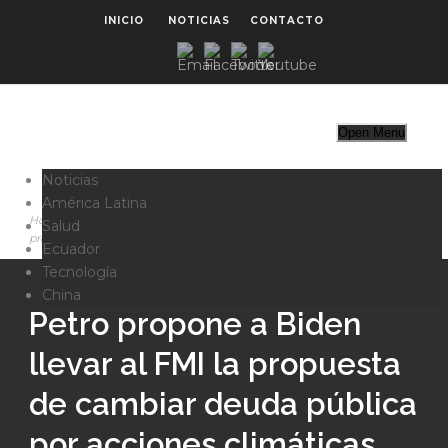
INICIO
NOTICIAS
CONTACTO
Open Menu
Noticias
América Latina
Home
>
América Latina
>
Petro propone a Biden llevar al FMI la
Salud
propuesta de cambiar deuda pública por acciones climáticas
Ecuador
Tecnología
China
Petro propone a Biden
llevar al FMI la propuesta
de cambiar deuda pública
por acciones climáticas