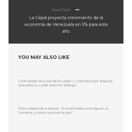
Next Post
La Cepal proyecta crecimiento de la
economía de Venezuela en 5% para este
año
YOU MAY ALSO LIKE
CAN recibe recursos de Ecuador y Colombia por disputa
arancelaria y pide retomar diálogo
Petro responde a Noboa: “Encuéntrese conmigo en la
frontera y construyamos la paz”