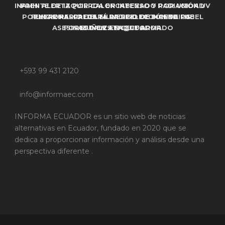
INAMHI ALERTA POR CALOR INTENSO Y RADIACIÓN UV
FRENTE DE IZQUIERDA ENCABEZADO POR UNIDAD
POPULAR RESPALDARÁ LA REELECCIÓN DE PABEL
FUNCIONARIO DEL MUNICIPIO DE MANTA FUE
EXTREMA: CRECE EL RIESGO DE INCENDIOS
ASESINADO EN ATAQUE ARMADO
FORESTALES EN ECUADOR
MUÑOZ EN QUITO
+593 99 431 2120
info@informaec.com
INFORMA ECUADOR es un sitio web de noticias
alternativas en Ecuador, fundado en 2020 que se
dedica a proporcionar información y análisis desde una
perspectiva diferente .