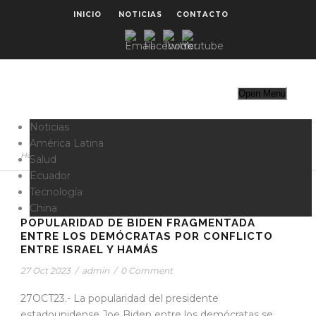
INICIO
NOTICIAS
CONTACTO
Open Menu
Noticias
América Latina
Home
>
#BIDEN
Salud
Ecuador
Tecnología
STICKY POST
China
POPULARIDAD DE BIDEN FRAGMENTADA
ENTRE LOS DEMÓCRATAS POR CONFLICTO
ENTRE ISRAEL Y HAMÁS
27 Oct 2023
/
admin
/
0 Comment
27OCT23.- La popularidad del presidente
estadounidense Joe Biden entre los demócratas se