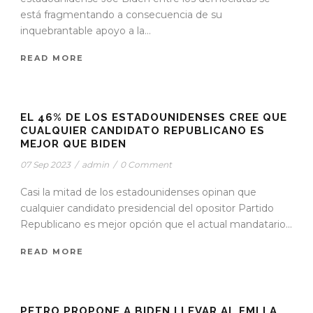
está fragmentando a consecuencia de su
inquebrantable apoyo a la...
READ MORE
STICKY POST
EL 46% DE LOS ESTADOUNIDENSES CREE QUE
CUALQUIER CANDIDATO REPUBLICANO ES
MEJOR QUE BIDEN
07 Sep 2023
/
admin
/
0 Comment
Casi la mitad de los estadounidenses opinan que
cualquier candidato presidencial del opositor Partido
Republicano es mejor opción que el actual mandatario...
READ MORE
STICKY POST
PETRO PROPONE A BIDEN LLEVAR AL FMI LA