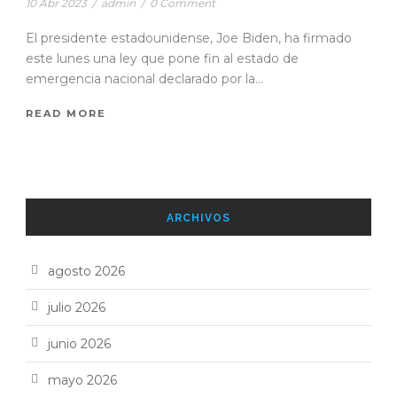
10 Abr 2023
/
admin
/
0 Comment
El presidente estadounidense, Joe Biden, ha firmado
este lunes una ley que pone fin al estado de
emergencia nacional declarado por la...
READ MORE
ARCHIVOS
agosto 2026
julio 2026
junio 2026
mayo 2026