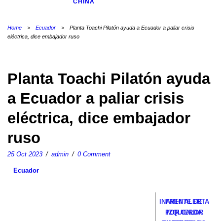
CHINA
Home
>
Ecuador
>
Planta Toachi Pilatón ayuda a Ecuador a paliar crisis
eléctrica, dice embajador ruso
Planta Toachi Pilatón ayuda
a Ecuador a paliar crisis
eléctrica, dice embajador
ruso
25 Oct 2023
/
admin
/
0 Comment
Ecuador
INAMHI ALERTA
FRENTE DE
POR CALOR
IZQUIERDA