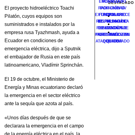
ENCABEZADO
INTENSO Y
DESTACADO
El proyecto hidroeléctrico Toachi
RADIACIÓN UV
POR UNIDAD
EXTREMA: CRECE
FUNCIONARIO
POPULAR
Pilatón, cuyos equipos son
RESPALDARÁ LA
DEL MUNICIPIO
EL RIESGO DE
suministrados e instalados por la
REELECCIÓN DE
DE MANTA FUE
INCENDIOS
empresa rusa Tyazhmash, ayuda a
PABEL MUÑOZ EN
FORESTALES EN
ASESINADO EN
Ecuador en condiciones de
ATAQUE ARMADO
ECUADOR
QUITO
emergencia eléctrica, dijo a Sputnik
el embajador de Rusia en este país
latinoamericano, Vladímir Sprinchán.
El 19 de octubre, el Ministerio de
Energía y Minas ecuatoriano declaró
la emergencia en el sector eléctrico
ante la sequía que azota al país.
«Unos días después de que se
declarara la emergencia en el campo
de la energía eléctrica en el país, la