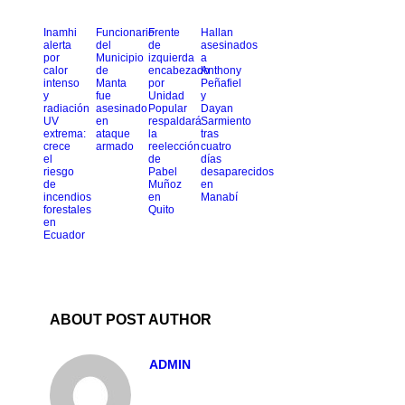
Inamhi
Funcionario
Frente
Hallan
alerta
del
de
asesinados
por
Municipio
izquierda
a
calor
de
encabezado
Anthony
intenso
Manta
por
Peñafiel
y
fue
Unidad
y
radiación
asesinado
Popular
Dayan
UV
en
respaldará
Sarmiento
extrema:
ataque
la
tras
crece
armado
reelección
cuatro
el
de
días
riesgo
Pabel
desaparecidos
de
Muñoz
en
incendios
en
Manabí
forestales
Quito
en
Ecuador
ABOUT POST AUTHOR
ADMIN