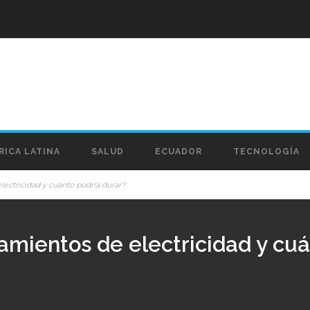
RICA LATINA
SALUD
ECUADOR
TECNOLOGÍA
lectricidad y cuánto podría durar?
amientos de electricidad y cuá