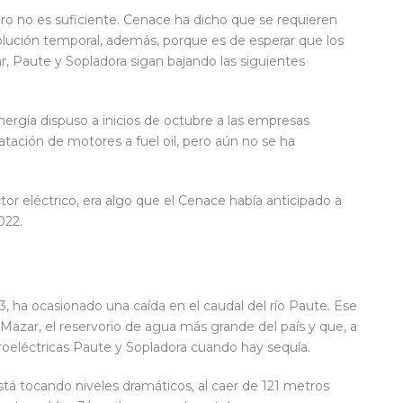
ro no es suficiente. Cenace ha dicho que se requieren
olución temporal, además, porque es de esperar que los
ar, Paute y Sopladora sigan bajando las siguientes
nergía dispuso a inicios de octubre a las empresas
atación de motores a fuel oil, pero aún no se ha
ctor eléctrico, era algo que el Cenace había anticipado a
022.
 ha ocasionado una caída en el caudal del río Paute. Ese
 Mazar, el reservorio de agua más grande del país y que, a
droeléctricas Paute y Sopladora cuando hay sequía.
tá tocando niveles dramáticos, al caer de 121 metros