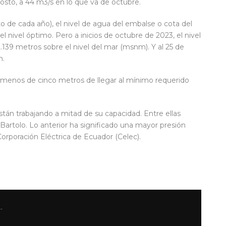
sto, a 44 m3/s en lo que va de octubre.
to de cada año), el nivel de agua del embalse o cota del
l nivel óptimo. Pero a inicios de octubre de 2023, el nivel
.139 metros sobre el nivel del mar (msnm). Y al 25 de
m.
 a menos de cinco metros de llegar al mínimo requerido
stán trabajando a mitad de su capacidad. Entre ellas
Bartolo. Lo anterior ha significado una mayor presión
 Corporación Eléctrica de Ecuador (Celec).