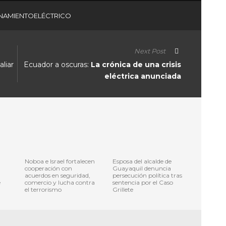
NAMIENTOELÉCTRICO
Next Post
liar
Ecuador a oscuras:
La crónica de una crisis
eléctrica anunciada
Noboa e Israel fortalecen
Esposa del alcalde de
cooperación con
Guayaquil denuncia
acuerdos en seguridad,
persecución política tras
e
comercio y lucha contra
sentencia por el Caso
el terrorismo
Grillete