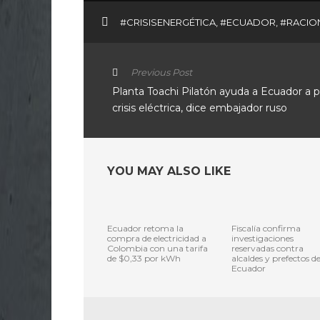
#CRISISENERGÉTICA
,
#ECUADOR
,
#RACIO
Previous Post
Planta Toachi Pilatón ayuda a Ecuador a pa
crisis eléctrica, dice embajador ruso
YOU MAY ALSO LIKE
Ecuador retoma la
Fiscalía confirma
compra de electricidad a
investigaciones
Colombia con una tarifa
reservadas contra
de $0,33 por kWh
alcaldes y prefectos d
Ecuador