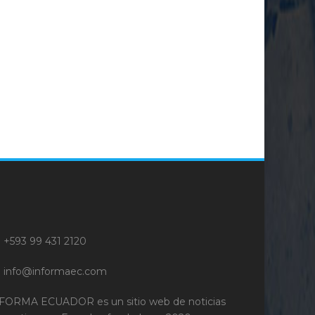
+593 99 431 2120
info@informaec.com
FORMA ECUADOR es un sitio web de noticias