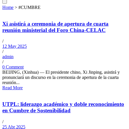
Home
>
#CUMBRE
Xi asistirá a ceremonia de apertura de cuarta
reunión ministerial del Foro China-CELAC
/
12 May 2025
/
admin
/
0 Comment
BEIJING, (Xinhua) — El presidente chino, Xi Jinping, asistirá y
pronunciará un discurso en la ceremonia de apertura de la cuarta
reunión...
Read More
UTPL: liderazgo académico y doble reconocimiento
en Cumbre de Sostenibilidad
/
25 Abr 2025