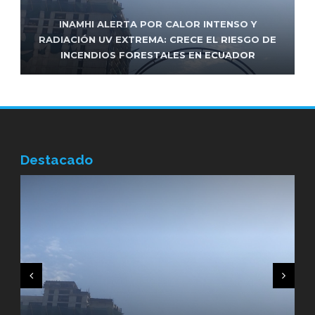
FRENTE DE IZQUIERDA ENCABEZADO POR
INAMHI ALERTA POR CALOR INTENSO Y
UNIDAD POPULAR RESPALDARÁ LA REELECCIÓN
RADIACIÓN UV EXTREMA: CRECE EL RIESGO DE
FUNCIONARIO DEL MUNICIPIO DE MANTA FUE
INCENDIOS FORESTALES EN ECUADOR
ASESINADO EN ATAQUE ARMADO
DE PABEL MUÑOZ EN QUITO
Destacado