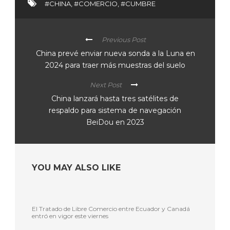
#CHINA
,
#COMERCIO
,
#CUMBRE
Previous Post
China prevé enviar nueva sonda a la Luna en
2024 para traer más muestras del suelo
Next Post
China lanzará hasta tres satélites de
respaldo para sistema de navegación
BeiDou en 2023
YOU MAY ALSO LIKE
El Tratado de Libre Comercio entre Ecuador y Canadá
entró en vigor este viernes