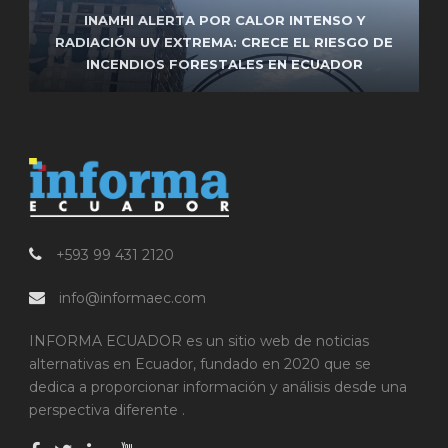
FRENTE DE IZQUIERDA ENCABEZADO POR
INAMHI ALERTA POR CALOR INTENSO Y
UNIDAD POPULAR RESPALDARÁ LA REELECCIÓN
RADIACIÓN UV EXTREMA: CRECE EL RIESGO DE
FUNCIONARIO DEL MUNICIPIO DE MANTA FUE
INCENDIOS FORESTALES EN ECUADOR
ASESINADO EN ATAQUE ARMADO
DE PABEL MUÑOZ EN QUITO
+593 99 431 2120
info@informaec.com
INFORMA ECUADOR es un sitio web de noticias
alternativas en Ecuador, fundado en 2020 que se
dedica a proporcionar información y análisis desde una
perspectiva diferente .