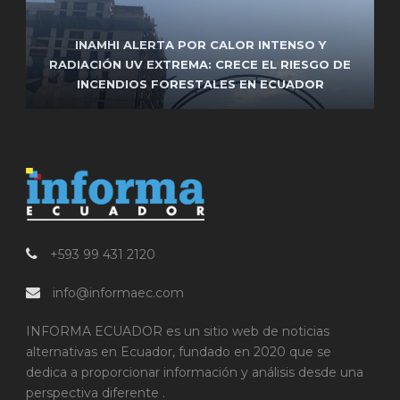
FRENTE DE IZQUIERDA ENCABEZADO POR
INAMHI ALERTA POR CALOR INTENSO Y
UNIDAD POPULAR RESPALDARÁ LA REELECCIÓN
RADIACIÓN UV EXTREMA: CRECE EL RIESGO DE
FUNCIONARIO DEL MUNICIPIO DE MANTA FUE
INCENDIOS FORESTALES EN ECUADOR
ASESINADO EN ATAQUE ARMADO
DE PABEL MUÑOZ EN QUITO
+593 99 431 2120
info@informaec.com
INFORMA ECUADOR es un sitio web de noticias
alternativas en Ecuador, fundado en 2020 que se
dedica a proporcionar información y análisis desde una
perspectiva diferente .