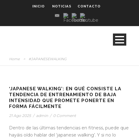
INICIO
NOTICIAS
CONTACTO
Home
>
#JAPANESEWALKING
‘JAPANESE WALKING’: EN QUÉ CONSISTE LA
TENDENCIA DE ENTRENAMIENTO DE BAJA
INTENSIDAD QUE PROMETE PONERTE EN
FORMA FÁCILMENTE
21 Ago 2025
/
admin
/
0 Comment
Dentro de las últimas tendencias en fitness, puede que
hayáis oído hablar del ‘japanese walking’. Y si no lo