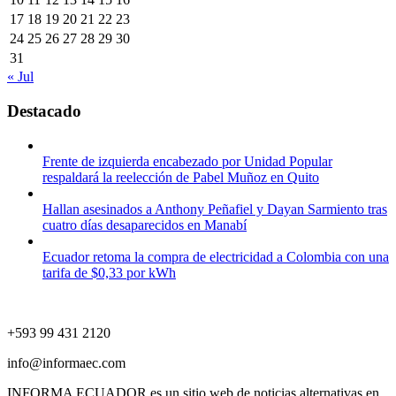
17
18
19
20
21
22
23
24
25
26
27
28
29
30
31
« Jul
Destacado
Frente de izquierda encabezado por Unidad Popular
respaldará la reelección de Pabel Muñoz en Quito
Hallan asesinados a Anthony Peñafiel y Dayan Sarmiento tras
cuatro días desaparecidos en Manabí
Ecuador retoma la compra de electricidad a Colombia con una
tarifa de $0,33 por kWh
+593 99 431 2120
info@informaec.com
INFORMA ECUADOR es un sitio web de noticias alternativas en