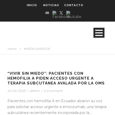
INICIO
NOTICIAS
CONTACTO
Home
>
#MEDICAMENTOS
“VIVIR SIN MIEDO”: PACIENTES CON
HEMOFILIA A PIDEN ACCESO URGENTE A
TERAPIA SUBCUTÁNEA AVALADA POR LA OMS
24 Dic 2025
/
admin
/
0 Comment
Pacientes con hemofilia A en Ecuador alzaron su voz
para solicitar acceso urgente a emicizumab, una terapia
subcutánea recientemente incorporada por la...