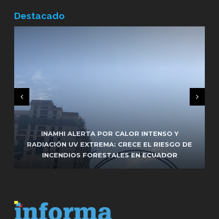
Destacado
FRENTE DE IZQUIERDA ENCABEZADO POR
INAMHI ALERTA POR CALOR INTENSO Y
UNIDAD POPULAR RESPALDARÁ LA REELECCIÓN
RADIACIÓN UV EXTREMA: CRECE EL RIESGO DE
FUNCIONARIO DEL MUNICIPIO DE MANTA FUE
INCENDIOS FORESTALES EN ECUADOR
ASESINADO EN ATAQUE ARMADO
DE PABEL MUÑOZ EN QUITO