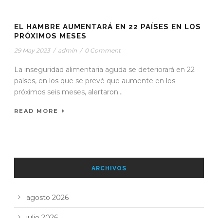
STICKY POST
EL HAMBRE AUMENTARÁ EN 22 PAÍSES EN LOS
PRÓXIMOS MESES
29 May 2023
/
admin
/
0 Comment
La inseguridad alimentaria aguda se deteriorará en 22
países, en los que se prevé que aumente en los
próximos seis meses, alertaron...
READ MORE
ARCHIVOS
agosto 2026
julio 2026