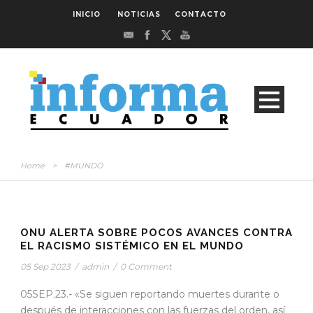
INICIO
NOTICIAS
CONTACTO
Home
>
#MUNDO
STICKY POST
ONU ALERTA SOBRE POCOS AVANCES CONTRA
EL RACISMO SISTÉMICO EN EL MUNDO
05 Sep 2023
/
admin
/
0 Comment
05SEP.23.- «Se siguen reportando muertes durante o
después de interacciones con las fuerzas del orden, así