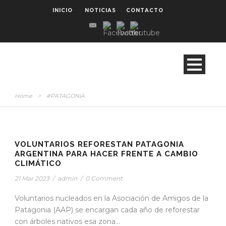
INICIO
NOTICIAS
CONTACTO
Home
>
#PATAGONIA
STICKY POST
VOLUNTARIOS REFORESTAN PATAGONIA
ARGENTINA PARA HACER FRENTE A CAMBIO
CLIMÁTICO
21 Mar 2023
/
admin
/
0 Comment
Voluntarios nucleados en la Asociación de Amigos de la
Patagonia (AAP) se encargan cada año de reforestar
con árboles nativos esa zona...