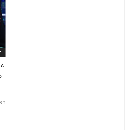
T
RA
O
 en