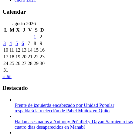
Calendar
agosto 2026
L
M
X
J
V
S
D
1
2
3
4
5
6
7
8
9
10
11
12
13
14
15
16
17
18
19
20
21
22
23
24
25
26
27
28
29
30
31
« Jul
Destacado
Frente de izquierda encabezado por Unidad Popular
respaldará la reelección de Pabel Muñoz en Quito
Hallan asesinados a Anthony Peñafiel y Dayan Sarmiento tras
cuatro días desaparecidos en Manabí