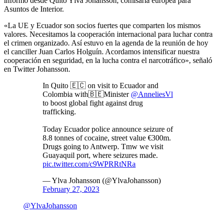
informó desde Quito Ylva Johansson, comisaria europea para
Asuntos de Interior.
«La UE y Ecuador son socios fuertes que comparten los mismos
valores. Necesitamos la cooperación internacional para luchar contra
el crimen organizado. Así estuvo en la agenda de la reunión de hoy
el canciller Juan Carlos Holguín. Acordamos intensificar nuestra
cooperación en seguridad, en la lucha contra el narcotráfico», señaló
en Twitter Johansson.
In Quito 🇪🇨 on visit to Ecuador and
Colombia with🇧🇪Minister
@AnneliesVl
to boost global fight against drug
trafficking.
Today Ecuador police announce seizure of
8.8 tonnes of cocaine, street value €300m.
Drugs going to Antwerp. Tmw we visit
Guayaquil port, where seizures made.
pic.twitter.com/c9WPRRtNRa
— Ylva Johansson (@YlvaJohansson)
February 27, 2023
@YlvaJohansson