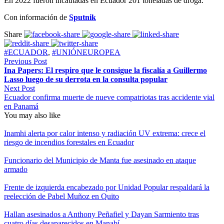
En 2022 fueron incautadas en Ecuador 201 toneladas de droga.
Con información de
Sputnik
Share
#ECUADOR
,
#UNIÓNEUROPEA
Previous Post
Ina Papers: El respiro que le consigue la fiscalía a Guillermo
Lasso luego de su derrota en la consulta popular
Next Post
Ecuador confirma muerte de nueve compatriotas tras accidente vial
en Panamá
You may also like
Inamhi alerta por calor intenso y radiación UV extrema: crece el
riesgo de incendios forestales en Ecuador
Funcionario del Municipio de Manta fue asesinado en ataque
armado
Frente de izquierda encabezado por Unidad Popular respaldará la
reelección de Pabel Muñoz en Quito
Hallan asesinados a Anthony Peñafiel y Dayan Sarmiento tras
cuatro días desaparecidos en Manabí