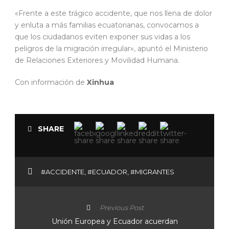
«Frente a este trágico accidente, que nos llena de dolor
y enluta a más familias ecuatorianas, convocamos a
que los ciudadanos eviten exponer sus vidas a los
peligros de la migración irregular», apuntó el Ministerio
de Relaciones Exteriores y Movilidad Humana.
Con información de
Xinhua
SHARE
#ACCIDENTE
,
#ECUADOR
,
#MIGRANTES
Previous Post
Unión Europea y Ecuador acuerdan