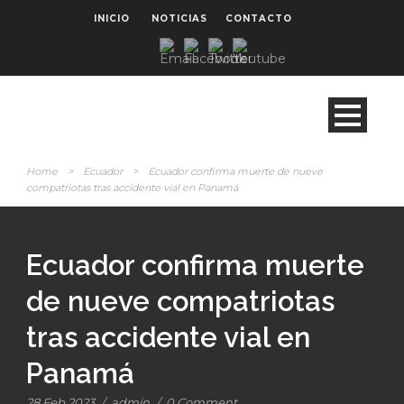
INICIO
NOTICIAS
CONTACTO
Home
>
Ecuador
>
Ecuador confirma muerte de nueve
compatriotas tras accidente vial en Panamá
Ecuador confirma muerte
de nueve compatriotas
tras accidente vial en
Panamá
28 Feb 2023
/
admin
/
0 Comment