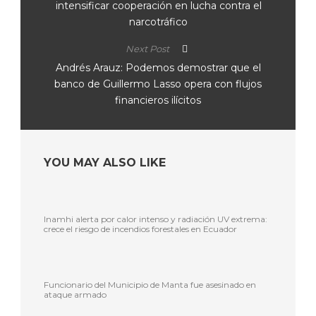
intensificar cooperación en lucha contra el
narcotráfico
Next Post
Andrés Arauz: Podemos demostrar que el
banco de Guillermo Lasso opera con flujos
financieros ilícitos
YOU MAY ALSO LIKE
Inamhi alerta por calor intenso y radiación UV extrema:
crece el riesgo de incendios forestales en Ecuador
Funcionario del Municipio de Manta fue asesinado en
ataque armado