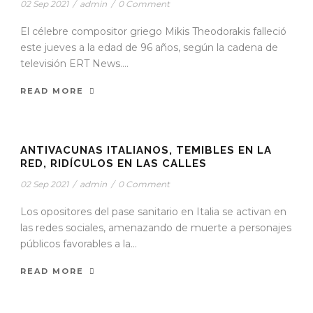
02 Sep 2021
/
admin
/
0 Comment
El célebre compositor griego Mikis Theodorakis falleció
este jueves a la edad de 96 años, según la cadena de
televisión ERT News....
READ MORE
STICKY POST
ANTIVACUNAS ITALIANOS, TEMIBLES EN LA
RED, RIDÍCULOS EN LAS CALLES
02 Sep 2021
/
admin
/
0 Comment
Los opositores del pase sanitario en Italia se activan en
las redes sociales, amenazando de muerte a personajes
públicos favorables a la...
READ MORE