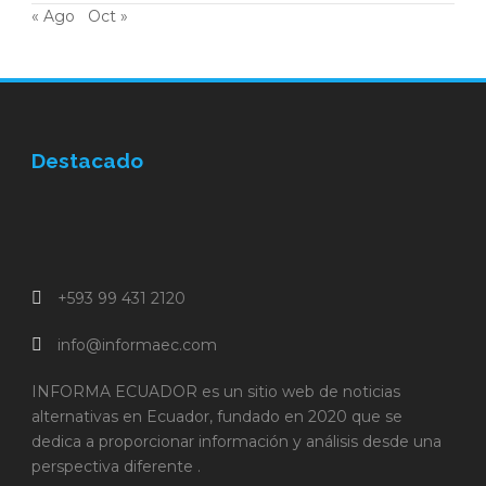
« Ago
Oct »
Destacado
+593 99 431 2120
info@informaec.com
INFORMA ECUADOR es un sitio web de noticias
alternativas en Ecuador, fundado en 2020 que se
dedica a proporcionar información y análisis desde una
perspectiva diferente .