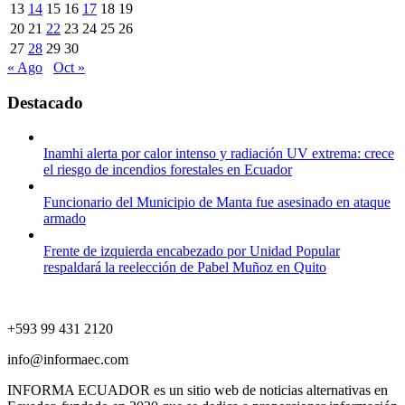
13
14
15
16
17
18
19
20
21
22
23
24
25
26
27
28
29
30
« Ago
Oct »
Destacado
Inamhi alerta por calor intenso y radiación UV extrema: crece
el riesgo de incendios forestales en Ecuador
Funcionario del Municipio de Manta fue asesinado en ataque
armado
Frente de izquierda encabezado por Unidad Popular
respaldará la reelección de Pabel Muñoz en Quito
+593 99 431 2120
info@informaec.com
INFORMA ECUADOR es un sitio web de noticias alternativas en