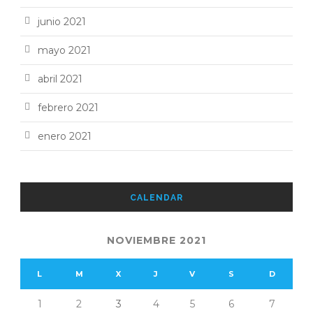
junio 2021
mayo 2021
abril 2021
febrero 2021
enero 2021
CALENDAR
NOVIEMBRE 2021
L
M
X
J
V
S
D
1
2
3
4
5
6
7