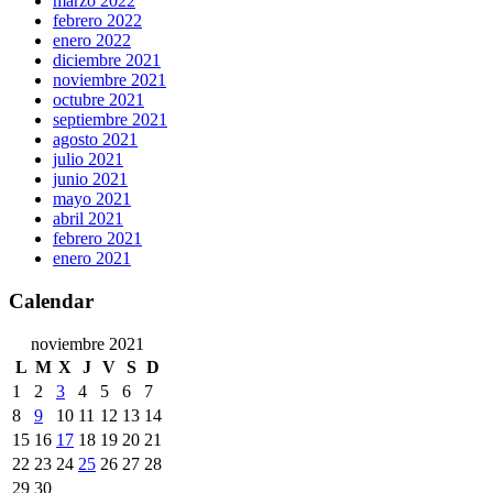
marzo 2022
febrero 2022
enero 2022
diciembre 2021
noviembre 2021
octubre 2021
septiembre 2021
agosto 2021
julio 2021
junio 2021
mayo 2021
abril 2021
febrero 2021
enero 2021
Calendar
noviembre 2021
L
M
X
J
V
S
D
1
2
3
4
5
6
7
8
9
10
11
12
13
14
15
16
17
18
19
20
21
22
23
24
25
26
27
28
29
30