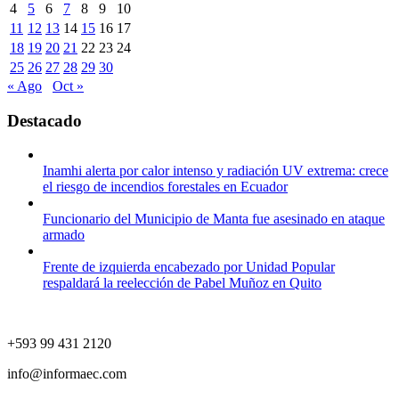
4
5
6
7
8
9
10
11
12
13
14
15
16
17
18
19
20
21
22
23
24
25
26
27
28
29
30
« Ago
Oct »
Destacado
Inamhi alerta por calor intenso y radiación UV extrema: crece
el riesgo de incendios forestales en Ecuador
Funcionario del Municipio de Manta fue asesinado en ataque
armado
Frente de izquierda encabezado por Unidad Popular
respaldará la reelección de Pabel Muñoz en Quito
+593 99 431 2120
info@informaec.com