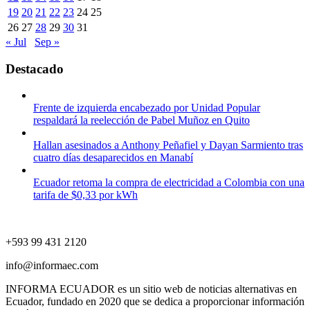
19
20
21
22
23
24
25
26
27
28
29
30
31
« Jul
Sep »
Destacado
Frente de izquierda encabezado por Unidad Popular
respaldará la reelección de Pabel Muñoz en Quito
Hallan asesinados a Anthony Peñafiel y Dayan Sarmiento tras
cuatro días desaparecidos en Manabí
Ecuador retoma la compra de electricidad a Colombia con una
tarifa de $0,33 por kWh
+593 99 431 2120
info@informaec.com
INFORMA ECUADOR es un sitio web de noticias alternativas en
Ecuador, fundado en 2020 que se dedica a proporcionar información