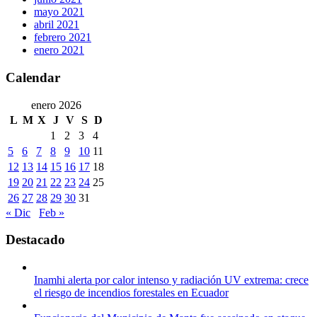
mayo 2021
abril 2021
febrero 2021
enero 2021
Calendar
enero 2026
L
M
X
J
V
S
D
1
2
3
4
5
6
7
8
9
10
11
12
13
14
15
16
17
18
19
20
21
22
23
24
25
26
27
28
29
30
31
« Dic
Feb »
Destacado
Inamhi alerta por calor intenso y radiación UV extrema: crece
el riesgo de incendios forestales en Ecuador