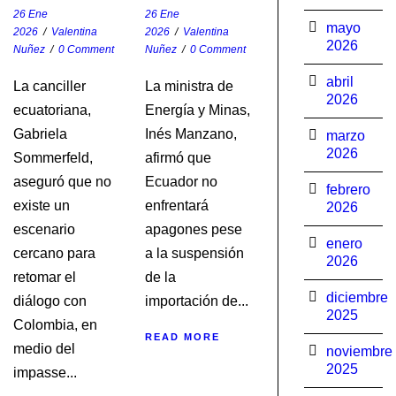
26 Ene
26 Ene
mayo
2026
/
Valentina
2026
/
Valentina
2026
Nuñez
/
0 Comment
Nuñez
/
0 Comment
abril
La canciller
La ministra de
2026
ecuatoriana,
Energía y Minas,
Gabriela
Inés Manzano,
marzo
2026
Sommerfeld,
afirmó que
aseguró que no
Ecuador no
febrero
existe un
enfrentará
2026
escenario
apagones pese
enero
cercano para
a la suspensión
2026
retomar el
de la
diciembre
diálogo con
importación de...
2025
Colombia, en
READ MORE
medio del
noviembre
2025
impasse...