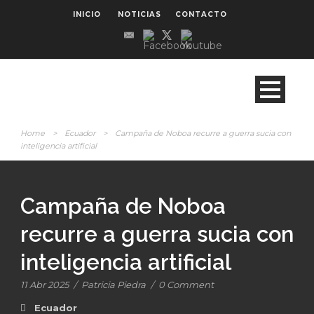
INICIO
NOTICIAS
CONTACTO
Home
>
Ecuador
>
Campaña de Noboa recurre a guerra sucia con
inteligencia artificial
Campaña de Noboa
recurre a guerra sucia con
inteligencia artificial
11 Abr 2025
/
Patricia Piedra
/
0 Comment
Ecuador