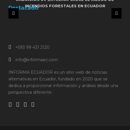
INCENDIOS FORESTALES EN ECUADOR
ASESINADO EN ATAQUE ARMADO
DE PABEL MUÑOZ EN QUITO
Destacado
+593 99 431 2120
info@informaec.com
INFORMA ECUADOR es un sitio web de noticias
alternativas en Ecuador, fundado en 2020 que se
dedica a proporcionar información y análisis desde una
perspectiva diferente .