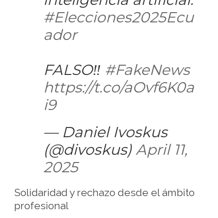
#Elecciones2025Ecu
ador
FALSO‼️
#FakeNews
https://t.co/aOvf6K0a
i9
— Daniel Ivoskus
(@divoskus)
April 11,
2025
Solidaridad y rechazo desde el ámbito
profesional