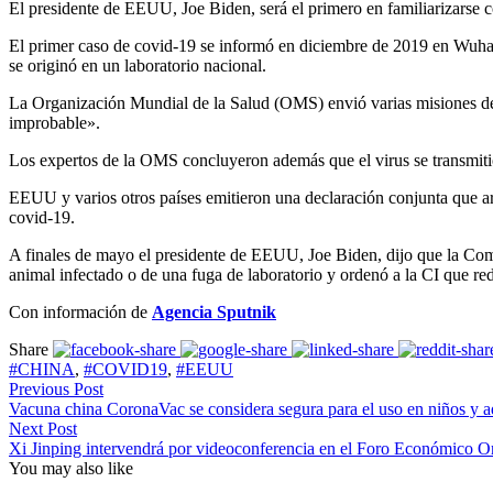
El presidente de EEUU, Joe Biden, será el primero en familiarizarse c
El primer caso de covid-19 se informó en diciembre de 2019 en Wuha
se originó en un laboratorio nacional.
La Organización Mundial de la Salud (OMS) envió varias misiones de
improbable».
Los expertos de la OMS concluyeron además que el virus se transmit
EEUU y varios otros países emitieron una declaración conjunta que ar
covid-19.
A finales de mayo el presidente de EEUU, Joe Biden, dijo que la Com
animal infectado o de una fuga de laboratorio y ordenó a la CI que red
Con información de
Agencia Sputnik
Share
#CHINA
,
#COVID19
,
#EEUU
Previous Post
Vacuna china CoronaVac se considera segura para el uso en niños y a
Next Post
Xi Jinping intervendrá por videoconferencia en el Foro Económico Or
You may also like