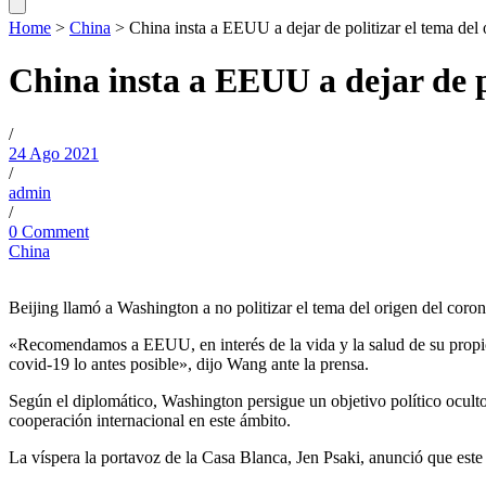
Home
>
China
>
China insta a EEUU a dejar de politizar el tema del
China insta a EEUU a dejar de p
/
24 Ago 2021
/
admin
/
0 Comment
China
Beijing llamó a Washington a no politizar el tema del origen del coro
«Recomendamos a EEUU, en interés de la vida y la salud de su propio p
covid-19 lo antes posible», dijo Wang ante la prensa.
Según el diplomático, Washington persigue un objetivo político oculto y
cooperación internacional en este ámbito.
La víspera la portavoz de la Casa Blanca, Jen Psaki, anunció que este m