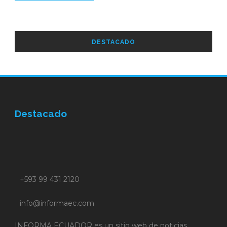
DESTACADO
Destacado
+593 99 431 2120
info@informaec.com
INFORMA ECUADOR es un sitio web de noticias