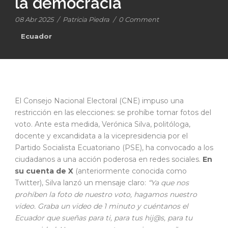
la democracia
08 Abr 2025
/
Patricia Piedra
/
0 Comment
Ecuador
El Consejo Nacional Electoral (CNE) impuso una
restricción en las elecciones: se prohíbe tomar fotos del
voto. Ante esta medida, Verónica Silva, politóloga,
docente y excandidata a la vicepresidencia por el
Partido Socialista Ecuatoriano (PSE), ha convocado a los
ciudadanos a una acción poderosa en redes sociales.
En
su cuenta de X
(anteriormente conocida como
Twitter), Silva lanzó un mensaje claro:
“Ya que nos
prohíben la foto de nuestro voto, hagamos nuestro
video. Graba un video de 1 minuto y cuéntanos el
Ecuador que sueñas para ti, para tus hij@s, para tu