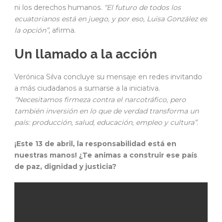
ni los derechos humanos.
“El futuro de todos los
ecuatorianos está en juego, y por eso, Luisa González es
la opción”
, afirma.
Un llamado a la acción
Verónica Silva concluye su mensaje en redes invitando
a más ciudadanos a sumarse a la iniciativa.
“Necesitamos firmeza contra el narcotráfico, pero
también inversión en lo que de verdad transforma un
país: producción, salud, educación, empleo y cultura”
.
¡Este 13 de abril, la responsabilidad está en
nuestras manos! ¿Te animas a construir ese país
de paz, dignidad y justicia?