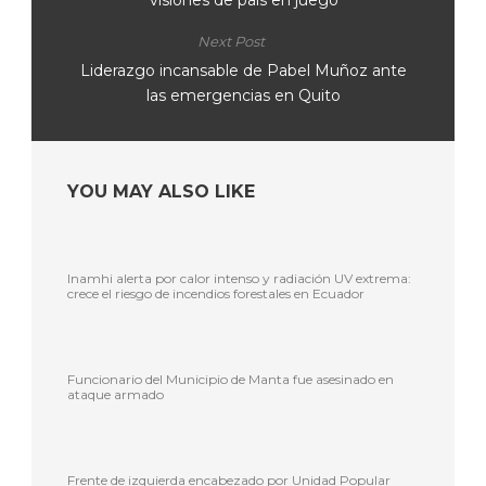
visiones de país en juego
Next Post
Liderazgo incansable de Pabel Muñoz ante
las emergencias en Quito
YOU MAY ALSO LIKE
Inamhi alerta por calor intenso y radiación UV extrema:
crece el riesgo de incendios forestales en Ecuador
Funcionario del Municipio de Manta fue asesinado en
ataque armado
Frente de izquierda encabezado por Unidad Popular