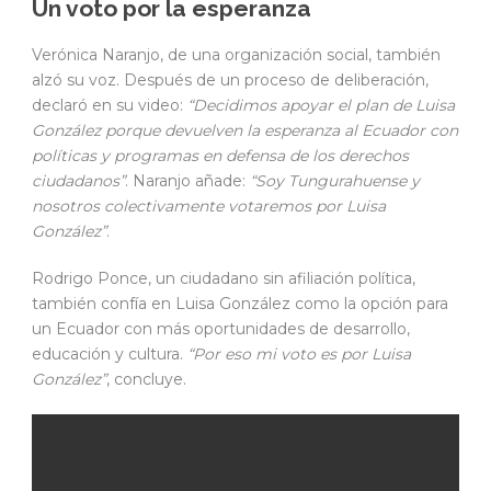
Un voto por la esperanza
Verónica Naranjo, de una organización social, también
alzó su voz. Después de un proceso de deliberación,
declaró en su video:
“Decidimos apoyar el plan de Luisa
González porque devuelven la esperanza al Ecuador con
políticas y programas en defensa de los derechos
ciudadanos”
. Naranjo añade:
“Soy Tungurahuense y
nosotros colectivamente votaremos por Luisa
González”
.
Rodrigo Ponce, un ciudadano sin afiliación política,
también confía en Luisa González como la opción para
un Ecuador con más oportunidades de desarrollo,
educación y cultura.
“Por eso mi voto es por Luisa
González”
, concluye.