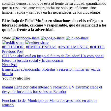
continúa demostrando que está al frente de su ciudad, garantizando
que su respuesta ante emergencias no solo sea eficiente, sino
también rápida y centrada en las necesidades de los ciudadanos.
El trabajo de Pabel Muñoz en situaciones de crisis refleja un
liderazgo sólido, cercano y responsable, que da seguridad a los
quiteños frente a la adversidad.
Share
#ECUADOR
,
#EMERGENCIAS
,
#PABELMUÑOZ
,
#QUITO
Previous Post
¡El 13 de abril está en juego el futuro de Ecuador! Un voto por el
futuro, la justicia social y la democracia
Next Post
Esmeraldas abandonada: protestas y represión militar en vez de
justicia
You may also like
Inamhi alerta por calor intenso y radiación UV extrema: crece el
riesgo de incendios forestales en Ecuador
Funcionario del Municipio de Manta fue asesinado en ataque
armado