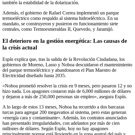
también la estabilidad de la dolarización.
Además, el gobierno de Rafael Correa implementó un parque
termoeléctrico como respaldo al sistema hidroeléctrico. En su
mandato, se construyeron y pusieron en funcionamiento siete
centrales, como Termoesmeraldas II, Quevedo, y Jaramijó.
El deterioro en la gestión energética: Las causas de
la crisis actual
Espín explica que, tras la salida de la Revolución Ciudadana, los
gobiernos de Moreno, Lasso y Noboa descuidaron el mantenimiento
del parque termoeléctrico y abandonaron el Plan Maestro de
Electricidad diseñado hasta 2035.
«Noboa prometió resolver la crisis en 9 meses, pero pasaron 12 y no
hizo nada. Los apagones costaron más de 6,000 millones de dólares
y dejaron a más de 250,000 personas sin empleo», asegura Espín.
A lo largo de estos 13 meses, Noboa ha recurrido a dos barcazas
turcas para agregar 200 megavatios al sistema, pero estas generan
«energía cara y contaminante». Además, los contratos anunciados
han presentado irregularidades, con adelantos por más de cien
millones de dólares. Según Espín, hoy no hay apagones
principalmente porque está lloviendo en la zona austral del país y