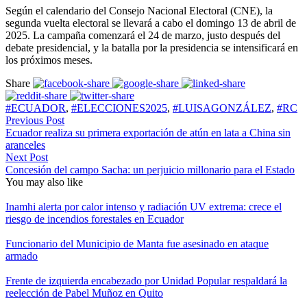
Según el calendario del Consejo Nacional Electoral (CNE), la
segunda vuelta electoral se llevará a cabo el domingo 13 de abril de
2025. La campaña comenzará el 24 de marzo, justo después del
debate presidencial, y la batalla por la presidencia se intensificará en
los próximos meses.
Share
#ECUADOR
,
#ELECCIONES2025
,
#LUISAGONZÁLEZ
,
#RC
Previous Post
Ecuador realiza su primera exportación de atún en lata a China sin
aranceles
Next Post
Concesión del campo Sacha: un perjuicio millonario para el Estado
You may also like
Inamhi alerta por calor intenso y radiación UV extrema: crece el
riesgo de incendios forestales en Ecuador
Funcionario del Municipio de Manta fue asesinado en ataque
armado
Frente de izquierda encabezado por Unidad Popular respaldará la
reelección de Pabel Muñoz en Quito