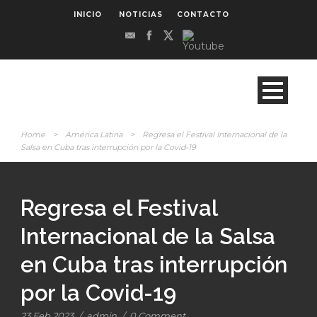
INICIO
NOTICIAS
CONTACTO
Home
>
América Latina
>
Regresa el Festival Internacional de la
Salsa en Cuba tras interrupción por la Covid-19
Regresa el Festival
Internacional de la Salsa
en Cuba tras interrupción
por la Covid-19
23 Feb 2023
/
admin
/
0 Comment