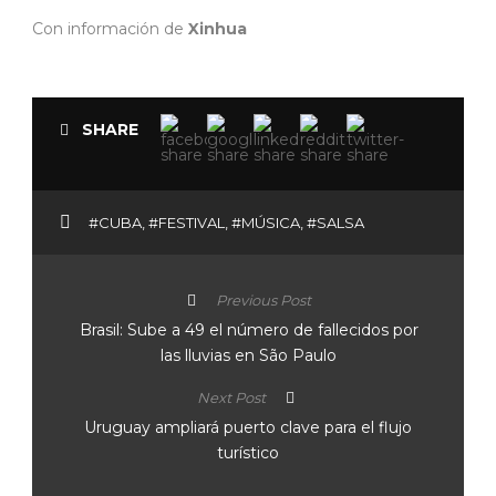
Con información de
Xinhua
SHARE
#CUBA
,
#FESTIVAL
,
#MÚSICA
,
#SALSA
Previous Post
Brasil: Sube a 49 el número de fallecidos por
las lluvias en São Paulo
Next Post
Uruguay ampliará puerto clave para el flujo
turístico