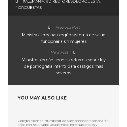
#ALEMANIA
,
#DIRECTORESDEORQUESTA
,
#ORQUESTAS
Previous Post
Ministra alemana: ningún sistema de salud
funcionaría sin mujeres
Next Post
Ministro alemán anuncia reforma sobre ley
de pornografía infantil para castigos más
severos
YOU MAY ALSO LIKE
Colegio Alemán Humboldt de Samborondón celebra 10
años con resultados académicos internacionales y