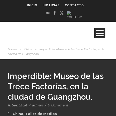
INICIO
NOTICIAS
CONTACTO
Home
>
China
>
Imperdible: Museo de las Trece Factorías, en la
ciudad de Guangzhou.
Imperdible: Museo de las
Trece Factorías, en la
ciudad de Guangzhou.
16 Sep 2024
/
admin
/
0 Comment
China
,
Taller de Medios