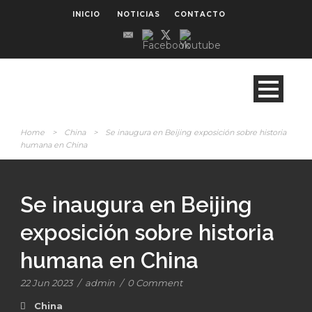
INICIO
NOTICIAS
CONTACTO
Home
>
China
>
Se inaugura en Beijing exposición sobre historia
humana en China
Se inaugura en Beijing
exposición sobre historia
humana en China
22 Jun 2023
/
admin
/
0 Comment
China