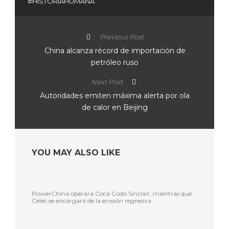
#HISTORIAHUMANA
Previous Post
China alcanza récord de importación de
petróleo ruso
Next Post
Autoridades emiten máxima alerta por ola
de calor en Beijing
YOU MAY ALSO LIKE
PowerChina operará Coca Codo Sinclair, mientras que
Celec se encargará de la erosión regresiva