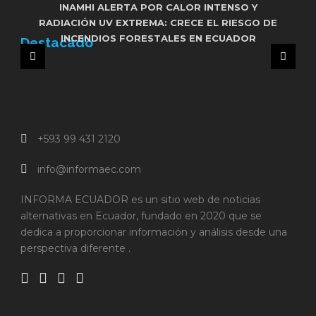
FRENTE DE IZQUIERDA ENCABEZADO POR
INAMHI ALERTA POR CALOR INTENSO Y
UNIDAD POPULAR RESPALDARÁ LA REELECCIÓN
RADIACIÓN UV EXTREMA: CRECE EL RIESGO DE
FUNCIONARIO DEL MUNICIPIO DE MANTA FUE
INCENDIOS FORESTALES EN ECUADOR
ASESINADO EN ATAQUE ARMADO
DE PABEL MUÑOZ EN QUITO
Destacado
+593 99 431 2120
info@informaec.com
INFORMA ECUADOR es un sitio web de noticias
alternativas en Ecuador, fundado en 2020 que se
dedica a proporcionar información y análisis desde una
perspectiva diferente .