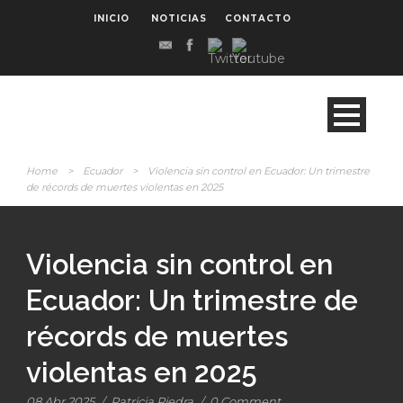
INICIO
NOTICIAS
CONTACTO
Home
>
Ecuador
>
Violencia sin control en Ecuador: Un trimestre
de récords de muertes violentas en 2025
Violencia sin control en
Ecuador: Un trimestre de
récords de muertes
violentas en 2025
08 Abr 2025
/
Patricia Piedra
/
0 Comment