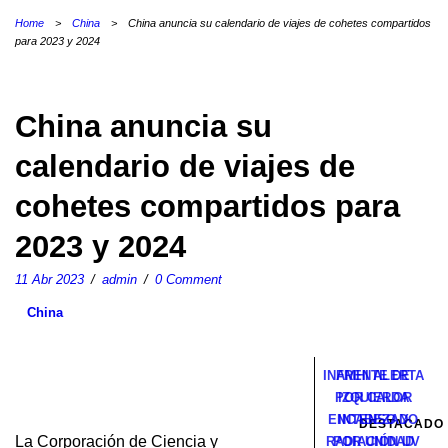
Home
>
China
>
China anuncia su calendario de viajes de cohetes compartidos
para 2023 y 2024
China anuncia su
calendario de viajes de
cohetes compartidos para
2023 y 2024
11 Abr 2023
/
admin
/
0 Comment
China
INAMHI ALERTA
FRENTE DE
POR CALOR
IZQUIERDA
ENCABEZADO
INTENSO Y
DESTACADO
La Corporación de Ciencia y
RADIACIÓN UV
POR UNIDAD