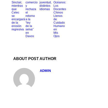
Sinclair,
comercio
juventud,
Océanos:
mientras
y
distintos
Los
que
rechaza
idiomas
Docentes
Celec
el
Chinos
se
retorno
Llenos
encargará
a la
de
de la
“ley
Cuidado
erosión
de la
Humano
regresiva
selva”
en
en
Mis
Davos
Ojos
ABOUT POST AUTHOR
ADMIN