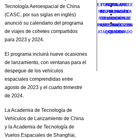
EXTREMA: CRECE
FUNCIONARIO
POPULAR
Tecnología Aeroespacial de China
RESPALDARÁ LA
DEL MUNICIPIO
EL RIESGO DE
(CASC, por sus siglas en inglés)
REELECCIÓN DE
DE MANTA FUE
INCENDIOS
anunció su calendario del programa
PABEL MUÑOZ EN
FORESTALES EN
ASESINADO EN
de viajes de cohetes compartidos
ATAQUE ARMADO
ECUADOR
QUITO
para 2023 y 2024.
El programa incluirá nueve ocasiones
de lanzamiento, con ventanas para el
despegue de los vehículos
espaciales comprendidas entre
agosto de 2023 y el cuarto trimestre
de 2024.
La Academia de Tecnología de
Vehículos de Lanzamiento de China
y la Academia de Tecnología de
Vuelos Espaciales de Shanghai,