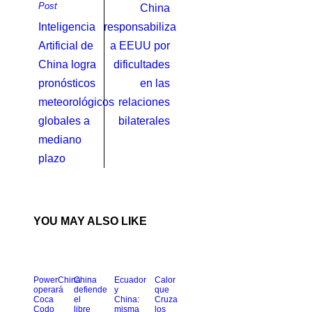
Post
China
Inteligencia
responsabiliza
Artificial de
a EEUU por
China logra
dificultades
pronósticos
en las
meteorológicos
relaciones
globales a
bilaterales
mediano
plazo
YOU MAY ALSO LIKE
PowerChina
China
Ecuador
Calor
operará
defiende
y
que
Coca
el
China:
Cruza
Codo
libre
misma
los