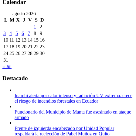
Calendar
agosto 2026
L
M
X
J
V
S
D
1
2
3
4
5
6
7
8
9
10
11
12
13
14
15
16
17
18
19
20
21
22
23
24
25
26
27
28
29
30
31
« Jul
Destacado
Inamhi alerta por calor intenso y radiación UV extrema: crece
el riesgo de incendios forestales en Ecuador
Funcionario del Municipio de Manta fue asesinado en ataque
armado
Frente de izquierda encabezado por Unidad Popular
respaldará la reelección de Pabel Muñoz en Quito