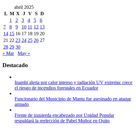
abril 2025
L
M
X
J
V
S
D
1
2
3
4
5
6
7
8
9
10
11
12
13
14
15
16
17
18
19
20
21
22
23
24
25
26
27
28
29
30
« Mar
May »
Destacado
Inamhi alerta por calor intenso y radiación UV extrema: crece
el riesgo de incendios forestales en Ecuador
Funcionario del Municipio de Manta fue asesinado en ataque
armado
Frente de izquierda encabezado por Unidad Popular
respaldará la reelección de Pabel Muñoz en Quito