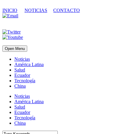
INICIO
NOTICIAS
CONTACTO
Open Menu
Noticias
América Latina
Salud
Ecuador
Tecnología
China
Noticias
América Latina
Salud
Ecuador
Tecnología
China