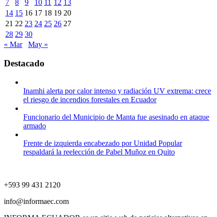
7
8
9
10
11
12
13
14
15
16
17
18
19
20
21
22
23
24
25
26
27
28
29
30
« Mar
May »
Destacado
Inamhi alerta por calor intenso y radiación UV extrema: crece
el riesgo de incendios forestales en Ecuador
Funcionario del Municipio de Manta fue asesinado en ataque
armado
Frente de izquierda encabezado por Unidad Popular
respaldará la reelección de Pabel Muñoz en Quito
+593 99 431 2120
info@informaec.com